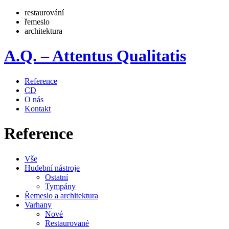
restaurování
řemeslo
architektura
A.Q. – Attentus Qualitatis
Reference
CD
O nás
Kontakt
Reference
Vše
Hudební nástroje
Ostatní
Tympány
Řemeslo a architektura
Varhany
Nové
Restaurované