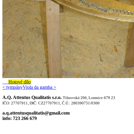
Hotové dílo
< tympány
Viola da gamba >
A.Q. Attentus Qualitatis s.r.o.
Tišnovská 266, Lomnice 679 23
IČO: 27707911, DIČ: CZ27707911, Č.Ú.: 280390751/0300
a.q.attentusqualitatis@gmail.com
info: 723 266 679