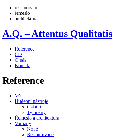
restaurování
řemeslo
architektura
A.Q. – Attentus Qualitatis
Reference
CD
O nás
Kontakt
Reference
Vše
Hudební nástroje
Ostatní
Tympány
Řemeslo a architektura
Varhany
Nové
Restaurované