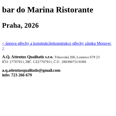
bar do Marina Ristorante
Praha, 2026
< úprava střechy a konstrukcí
rekonstrukce střechy zámku Moravec
>
A.Q. Attentus Qualitatis s.r.o.
Tišnovská 266, Lomnice 679 23
IČO: 27707911, DIČ: CZ27707911, Č.Ú.: 280390751/0300
a.q.attentusqualitatis@gmail.com
info: 723 266 679