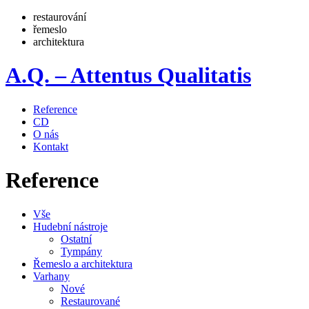
restaurování
řemeslo
architektura
A.Q. – Attentus Qualitatis
Reference
CD
O nás
Kontakt
Reference
Vše
Hudební nástroje
Ostatní
Tympány
Řemeslo a architektura
Varhany
Nové
Restaurované