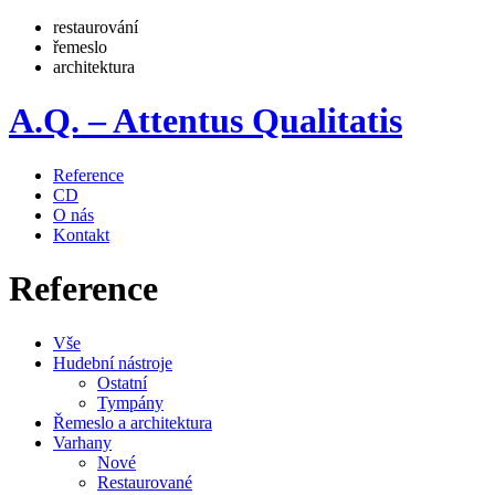
restaurování
řemeslo
architektura
A.Q. – Attentus Qualitatis
Reference
CD
O nás
Kontakt
Reference
Vše
Hudební nástroje
Ostatní
Tympány
Řemeslo a architektura
Varhany
Nové
Restaurované