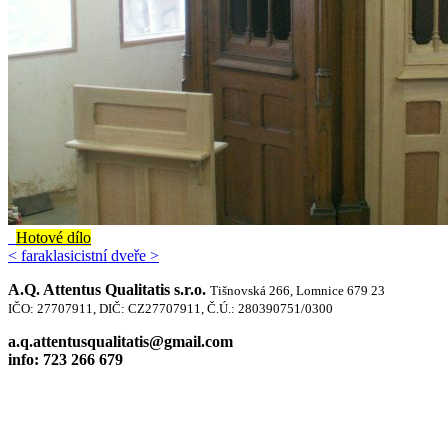
Hotové dílo
< fara
klasicistní dveře >
A.Q. Attentus Qualitatis s.r.o.
Tišnovská 266, Lomnice 679 23
IČO: 27707911, DIČ: CZ27707911, Č.Ú.: 280390751/0300
a.q.attentusqualitatis@gmail.com
info: 723 266 679