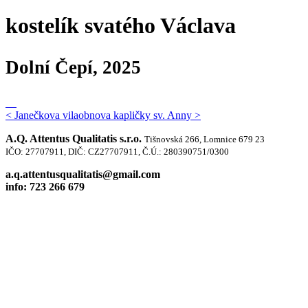
kostelík svatého Václava
Dolní Čepí, 2025
< Janečkova vila
obnova kapličky sv. Anny >
A.Q. Attentus Qualitatis s.r.o.
Tišnovská 266, Lomnice 679 23
IČO: 27707911, DIČ: CZ27707911, Č.Ú.: 280390751/0300
a.q.attentusqualitatis@gmail.com
info: 723 266 679