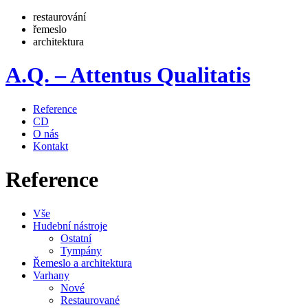
restaurování
řemeslo
architektura
A.Q. – Attentus Qualitatis
Reference
CD
O nás
Kontakt
Reference
Vše
Hudební nástroje
Ostatní
Tympány
Řemeslo a architektura
Varhany
Nové
Restaurované